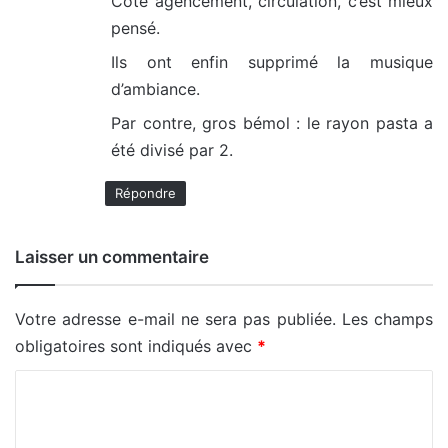
Côté agencement, circulation, c’est mieux
pensé.
Ils ont enfin supprimé la musique
d’ambiance.
Par contre, gros bémol : le rayon pasta a
été divisé par 2.
Répondre
Laisser un commentaire
Votre adresse e-mail ne sera pas publiée.
Les champs
obligatoires sont indiqués avec
*
C
o
m