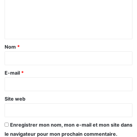
m
e
n
t
a
Nom
*
i
r
e
E-mail
*
*
Site web
Enregistrer mon nom, mon e-mail et mon site dans
le navigateur pour mon prochain commentaire.