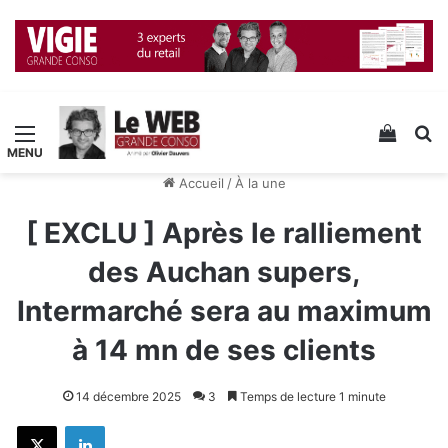
Menu
Voir v
R
Accueil
/
À la une
[ EXCLU ] Après le ralliement
des Auchan supers,
Intermarché sera au maximum
à 14 mn de ses clients
14 décembre 2025
3
Temps de lecture 1 minute
X
Linkedin