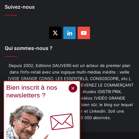
Suivez-nous
X
Linkedin
YouTube
Qui sommes-nous ?
Depuis 2002, Editions DAUVERS est un acteur de premier plan
dans l’info-retail avec une logique multi-médias inédite : veille
(VIGIE GRANDE CONSO, LES ESSENTIELS, CONSOSCOPIE, etc.),
livres (PENSER-CLIENT, IMAGE-PRIX, DEVENEZ LE COMMERÇANT
PRÉFÉRÉ DE VOS CLIENTS, etc.), études (DISTRI PRIX,
PROMOFLASH, DRIVE INSIGHTS), vidéos (VIDÉO GRANDE
CONSO), podcasts (CAFÉ CONSO) et, bien sûr, le blog sur lequel
vous êtes, ainsi que les fils Twitter et Linkedin. Soit une
communauté de plus de 150 000 abonnés.