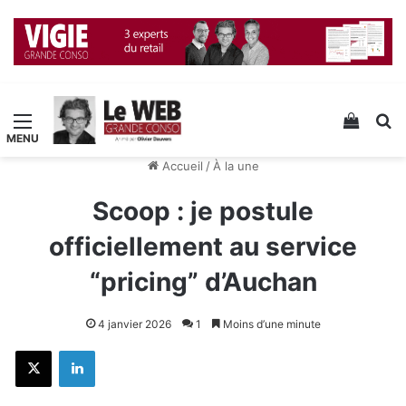
Menu
Voir v
R
Accueil
/
À la une
Scoop : je postule
officiellement au service
“pricing” d’Auchan
4 janvier 2026
1
Moins d’une minute
X
Linkedin