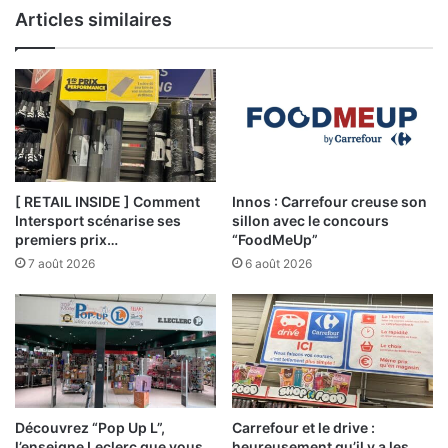
Articles similaires
[ RETAIL INSIDE ] Comment
Innos : Carrefour creuse son
Intersport scénarise ses
sillon avec le concours
premiers prix…
“FoodMeUp”
7 août 2026
6 août 2026
Découvrez “Pop Up L”,
Carrefour et le drive :
l’enseigne Leclerc que vous
heureusement qu’il y a les