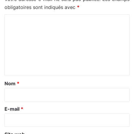
obligatoires sont indiqués avec
*
C
o
m
m
e
n
t
a
Nom
*
i
r
e
E-mail
*
*