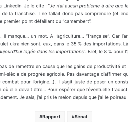
Linkedin. Je le cite : “
Je n’ai aucun problème à dire que 
te de la franchise. Il ne fallait donc pas comprendre (et e
le premier point défaillant du “camembert”.
. Il manque… un mot. A l’agriculture… “française”. Car l’a
ulet ukrainien sont, eux, dans le 35 % des importations. Là 
aujourd’hui logée dans les importations
“. Bref, le 8 % pour 
pas de remettre en cause que les gains de productivité et l
mi-siècle de progrès agricole. Pas davantage d’affirmer que 
ombat pour l’origine…). Il s’agit juste de poser un consta
là où elle devait être… Pour espérer que l’éventuelle traduct
ement. Je sais, j’ai pris le melon depuis que j’ai le poirea
Rapport
Sénat