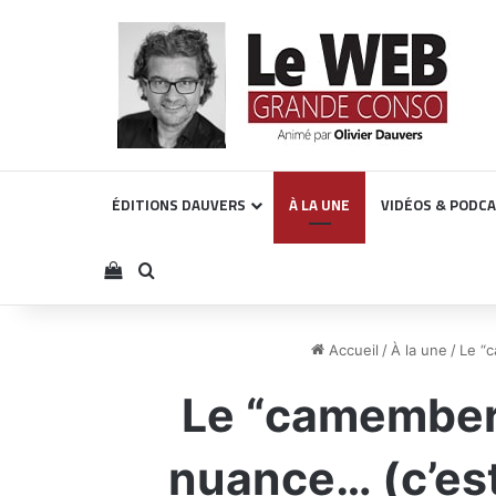
ÉDITIONS DAUVERS
À LA UNE
VIDÉOS & PODC
Voir votre panier
Rechercher
Accueil
/
À la une
/
Le “c
Le “camembert
nuance… (c’est