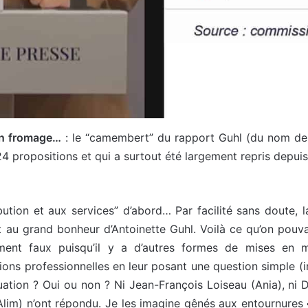
 un fromage…
: le “camembert” du rapport Guhl (du nom de
4 propositions et qui a surtout été largement repris depuis
bution et aux services” d’abord… Par facilité sans doute, 
 au grand bonheur d’Antoinette Guhl. Voilà ce qu’on pouvai
mment faux puisqu’il y a d’autres formes de mises en ma
tions professionnelles en leur posant une question simple 
tuation ? Oui ou non ? Ni Jean-François Loiseau (Ania), ni
lim) n’ont répondu. Je les imagine gênés aux entournures 🤣