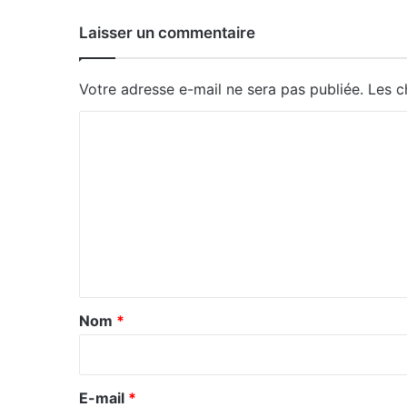
Laisser un commentaire
Votre adresse e-mail ne sera pas publiée.
Les c
C
o
m
m
e
n
t
a
Nom
*
i
r
e
E-mail
*