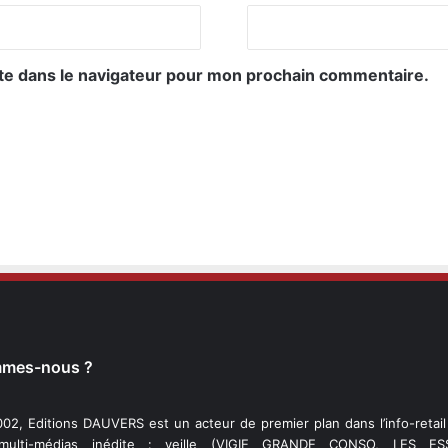
te dans le navigateur pour mon prochain commentaire.
mmes-nous ?
02, Editions DAUVERS est un acteur de premier plan dans l’info-retai
 multi-médias inédite : veille (VIGIE GRANDE CONSO, LES ESS