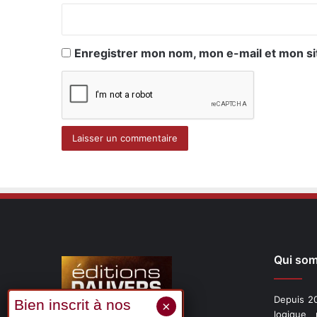
*
Enregistrer mon nom, mon e-mail et mon si
Qui so
Depuis 20
logique