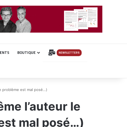
INSCRIPTION
ENTS
BOUTIQUE
NEWSLETTERS
le problème est mal posé…)
me l’auteur le
 est mal posé…)