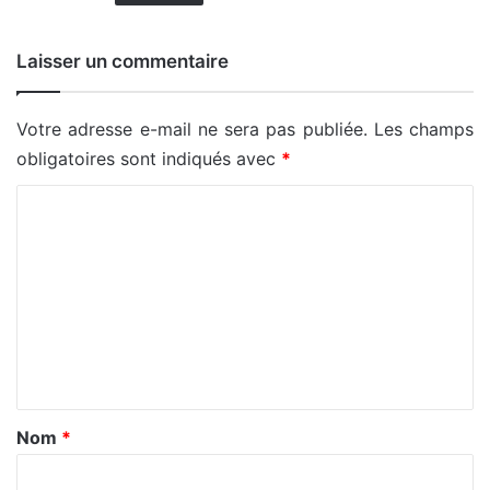
Laisser un commentaire
Votre adresse e-mail ne sera pas publiée.
Les champs
obligatoires sont indiqués avec
*
C
o
m
m
e
n
t
a
Nom
*
i