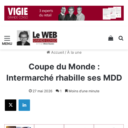
Menu
Voir v
R
Accueil
/
À la une
Coupe du Monde :
Intermarché rhabille ses MDD
27 mai 2026
1
Moins d’une minute
X
Linkedin