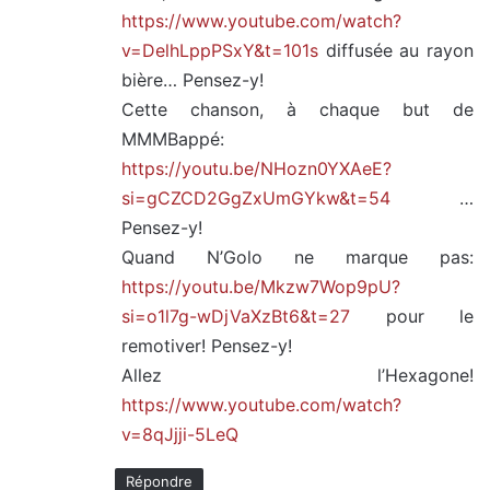
https://www.youtube.com/watch?
v=DelhLppPSxY&t=101s
diffusée au rayon
bière… Pensez-y!
Cette chanson, à chaque but de
MMMBappé:
https://youtu.be/NHozn0YXAeE?
si=gCZCD2GgZxUmGYkw&t=54
…
Pensez-y!
Quand N’Golo ne marque pas:
https://youtu.be/Mkzw7Wop9pU?
si=o1l7g-wDjVaXzBt6&t=27
pour le
remotiver! Pensez-y!
Allez l’Hexagone!
https://www.youtube.com/watch?
v=8qJjji-5LeQ
Répondre