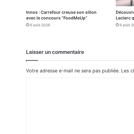
Innos : Carrefour creuse son sillon
Découvre
avec le concours “FoodMeUp”
Leclerc 
6 août 2026
6 août 
Laisser un commentaire
Votre adresse e-mail ne sera pas publiée.
Les c
C
o
m
m
e
n