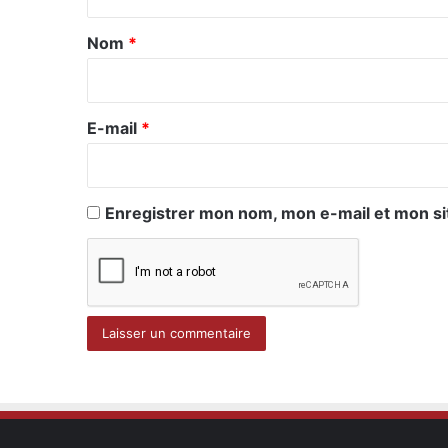
t
a
Nom
*
i
r
e
E-mail
*
*
Enregistrer mon nom, mon e-mail et mon si