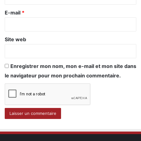
r
e
E-mail
*
*
Site web
Enregistrer mon nom, mon e-mail et mon site dans
le navigateur pour mon prochain commentaire.