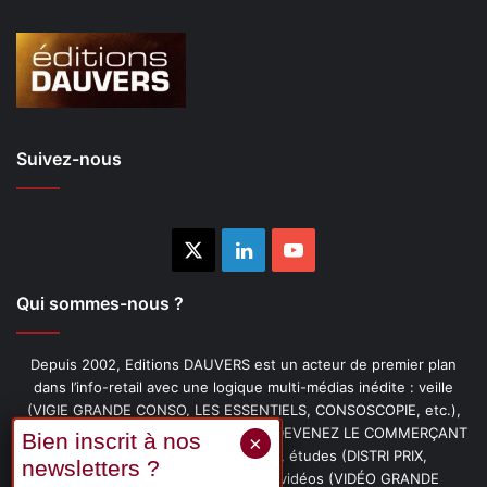
Suivez-nous
X
Linkedin
YouTube
Qui sommes-nous ?
Depuis 2002, Editions DAUVERS est un acteur de premier plan
dans l’info-retail avec une logique multi-médias inédite : veille
(VIGIE GRANDE CONSO, LES ESSENTIELS, CONSOSCOPIE, etc.),
livres (PENSER-CLIENT, IMAGE-PRIX, DEVENEZ LE COMMERÇANT
PRÉFÉRÉ DE VOS CLIENTS, etc.), études (DISTRI PRIX,
PROMOFLASH, DRIVE INSIGHTS), vidéos (VIDÉO GRANDE