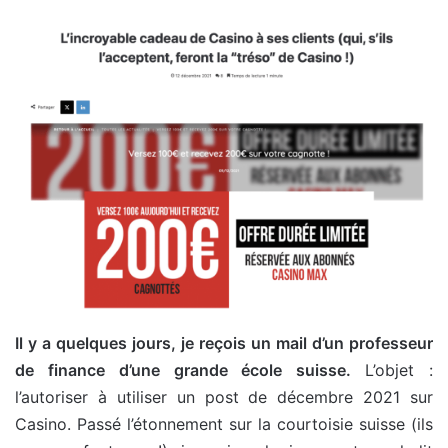
Il y a quelques jours, je reçois un mail d’un professeur
de finance d’une grande école suisse.
L’objet :
l’autoriser à utiliser un post de décembre 2021 sur
Casino. Passé l’étonnement sur la courtoisie suisse (ils