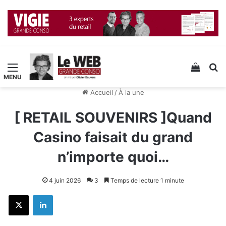
Menu
Voir v
R
Accueil
/
À la une
[ RETAIL SOUVENIRS ]Quand
Casino faisait du grand
n’importe quoi…
4 juin 2026
3
Temps de lecture 1 minute
X
Linkedin