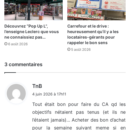
Découvrez “Pop Up L”,
Carrefour et le drive :
l’enseigne Leclerc que vous
heureusement qu’il y a les
ne connaissiez pas…
locataires-gérants pour
rappeler le bon sens
6 août 2026
5 août 2026
3 commentaires
d
TnB
i
4 juin 2026 à 17h11
t
Tout était bon pour faire du CA qd les
objectifs nétaient pas tenus (et ils ne
:
l’étaient jamais)… Acheter des bon d’achat
pour la semaine suivant meme si en