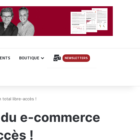
INSCRIPTION
ENTS
BOUTIQUE
NEWSLETTERS
total libre-accès !
es du e-commerce
ccès !