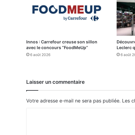
Innos : Carrefour creuse son sillon
Découvre
avec le concours “FoodMeUp”
Leclerc 
6 août 2026
6 août 
Laisser un commentaire
Votre adresse e-mail ne sera pas publiée.
Les c
C
o
m