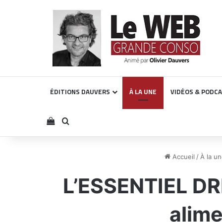
ÉDITIONS DAUVERS
À LA UNE
VIDÉOS & PODC
Voir votre panier
Rechercher
Accueil
/
À la u
L’ESSENTIEL DRI
alime