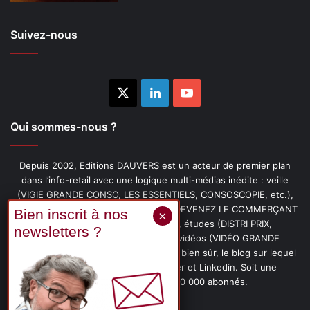
Suivez-nous
X
Linkedin
YouTube
Qui sommes-nous ?
Depuis 2002, Editions DAUVERS est un acteur de premier plan
dans l’info-retail avec une logique multi-médias inédite : veille
(VIGIE GRANDE CONSO, LES ESSENTIELS, CONSOSCOPIE, etc.),
livres (PENSER-CLIENT, IMAGE-PRIX, DEVENEZ LE COMMERÇANT
PRÉFÉRÉ DE VOS CLIENTS, etc.), études (DISTRI PRIX,
PROMOFLASH, DRIVE INSIGHTS), vidéos (VIDÉO GRANDE
CONSO), podcasts (CAFÉ CONSO) et, bien sûr, le blog sur lequel
vous êtes, ainsi que les fils Twitter et Linkedin. Soit une
communauté de plus de 150 000 abonnés.