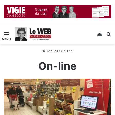
Menu
Voir v
R
Accueil
/
On-line
On-line