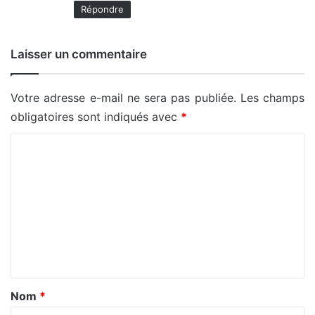
Répondre
Laisser un commentaire
Votre adresse e-mail ne sera pas publiée.
Les champs
obligatoires sont indiqués avec
*
C
o
m
m
e
n
t
a
Nom
*
i