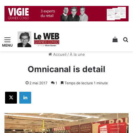
Menu
Voir v
R
Accueil
/
À la une
Omnicanal is detail
2 mai 2017
1
Temps de lecture 1 minute
X
Linkedin