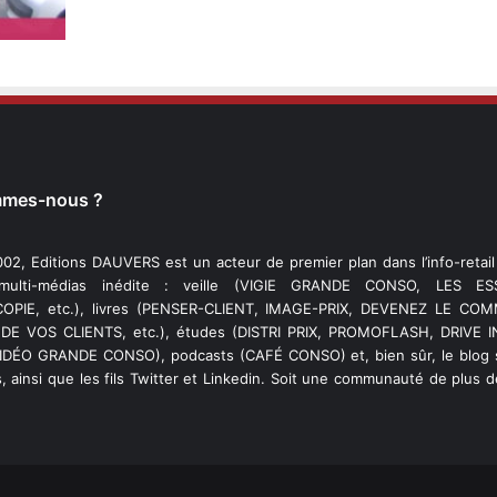
mmes-nous ?
02, Editions DAUVERS est un acteur de premier plan dans l’info-retai
 multi-médias inédite : veille (VIGIE GRANDE CONSO, LES ESS
PIE, etc.), livres (PENSER-CLIENT, IMAGE-PRIX, DEVENEZ LE C
DE VOS CLIENTS, etc.), études (DISTRI PRIX, PROMOFLASH, DRIVE I
VIDÉO GRANDE CONSO), podcasts (CAFÉ CONSO) et, bien sûr, le blog s
, ainsi que les fils Twitter et Linkedin. Soit une communauté de plus 