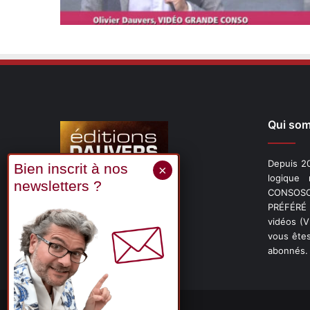
Qui so
Depuis 20
logique
CONSOSCO
Suivez-nous
PRÉFÉRÉ 
vidéos (
vous êtes
abonnés.
X
Linkedin
YouTube