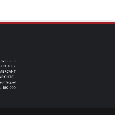
l avec une
ENTIELS,
OMMERÇANT
NSIGHTS),
ur lequel
de 150 000