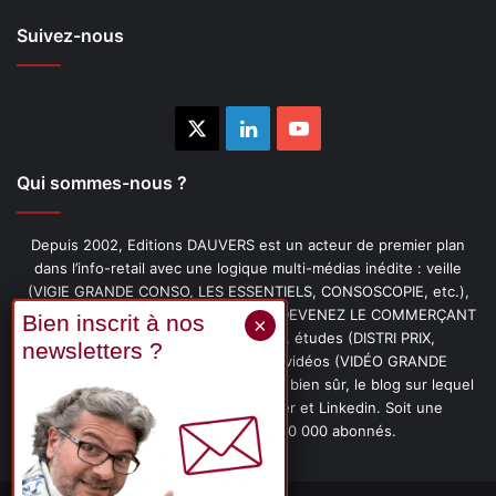
Suivez-nous
X
Linkedin
YouTube
Qui sommes-nous ?
Depuis 2002, Editions DAUVERS est un acteur de premier plan
dans l’info-retail avec une logique multi-médias inédite : veille
(VIGIE GRANDE CONSO, LES ESSENTIELS, CONSOSCOPIE, etc.),
livres (PENSER-CLIENT, IMAGE-PRIX, DEVENEZ LE COMMERÇANT
PRÉFÉRÉ DE VOS CLIENTS, etc.), études (DISTRI PRIX,
PROMOFLASH, DRIVE INSIGHTS), vidéos (VIDÉO GRANDE
CONSO), podcasts (CAFÉ CONSO) et, bien sûr, le blog sur lequel
vous êtes, ainsi que les fils Twitter et Linkedin. Soit une
communauté de plus de 150 000 abonnés.