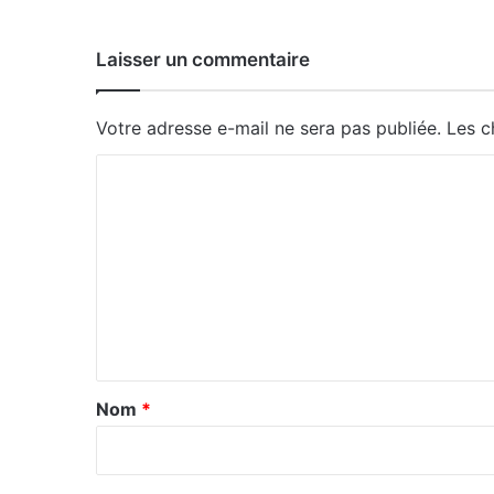
Laisser un commentaire
Votre adresse e-mail ne sera pas publiée.
Les c
C
o
m
m
e
n
t
a
Nom
*
i
r