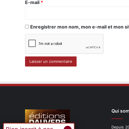
e
E-mail
*
*
Enregistrer mon nom, mon e-mail et mon si
Qui so
Depuis 20