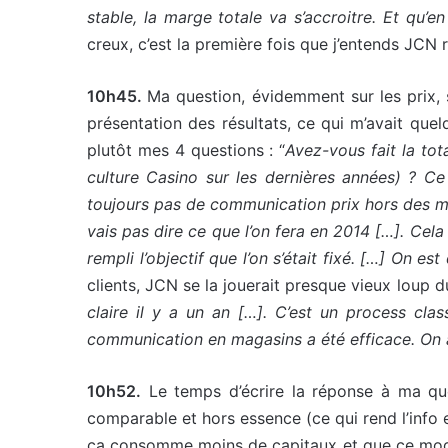
stable, la marge totale va s’accroitre. Et qu’
creux, c’est la première fois que j’entends JCN 
10h45.
Ma question, évidemment sur les prix, su
présentation des résultats, ce qui m’avait que
plutôt mes 4 questions : “
Avez-vous fait la tot
culture Casino sur les dernières années) ? Ce 
toujours pas de communication prix hors des m
vais pas dire ce que l’on fera en 2014 […]. Cel
rempli l’objectif que l’on s’était fixé. […] On e
clients, JCN se la jouerait presque vieux loup d
claire il y a un an […]. C’est un process clas
communication en magasins a été efficace. On a
10h52.
Le temps d’écrire la réponse à ma que
comparable et hors essence (ce qui rend l’info
ça consomme moins de capitaux et que ce mode d