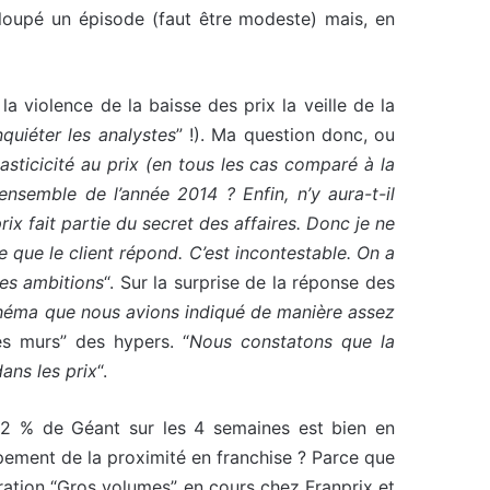
e loupé un épisode (faut être modeste) mais, en
la violence de la baisse des prix la veille de la
nquiéter les analystes
” !). Ma question donc, ou
lasticicité au prix (en tous les cas comparé à la
ensemble de l’année 2014 ? Enfin, n’y aura-t-il
rix fait partie du secret des affaires. Donc je ne
 que le client répond. C’est incontestable. On a
tres ambitions
“. Sur la surprise de la réponse des
chéma que nous avions indiqué de manière assez
les murs” des hypers. “
Nous constatons que la
ans les prix
“.
,2 % de Géant sur les 4 semaines est bien en
pement de la proximité en franchise ? Parce que
ration “Gros volumes” en cours chez Franprix et