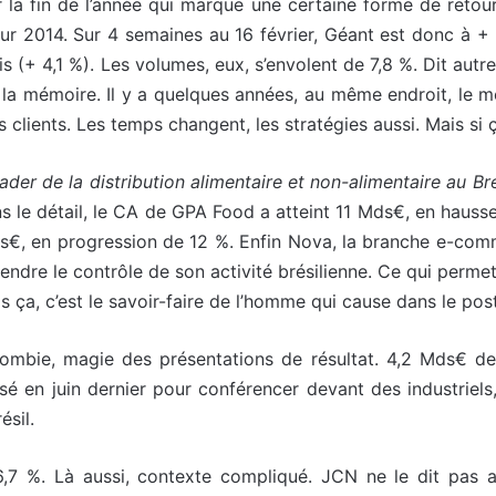
r la fin de l’année qui marque une certaine forme de retou
r 2014. Sur 4 semaines au 16 février, Géant est donc à + 2
epris (+ 4,1 %). Les volumes, eux, s’envolent de 7,8 %. Dit a
la mémoire. Il y a quelques années, au même endroit, le m
es clients. Les temps changent, les stratégies aussi. Mais si
ader de la distribution alimentaire et non-alimentaire au Bré
 le détail, le CA de GPA Food a atteint 11 Mds€, en hausse
 Mds€, en progression de 12 %. Enfin Nova, la branche e-com
endre le contrôle de son activité brésilienne. Ce qui perme
 ça, c’est le savoir-faire de l’homme qui cause dans le po
lombie, magie des présentations de résultat. 4,2 Mds€
ssé en juin dernier pour conférencer devant des industrie
sil.
,7 %. Là aussi, contexte compliqué. JCN ne le dit pas a