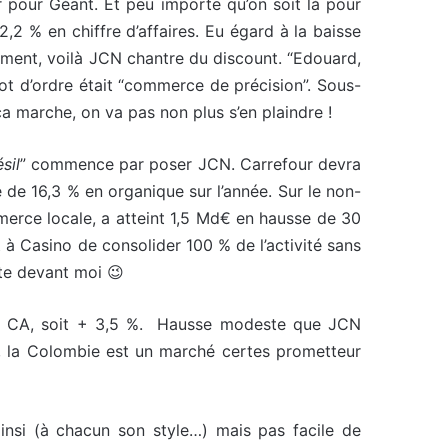
r pour Géant. Et peu importe qu’on soit là pour
,2 % en chiffre d’affaires. Eu égard à la baisse
utrement, voilà JCN chantre du discount. “Edouard,
ot d’ordre était “commerce de précision”. Sous-
 ça marche, on va pas non plus s’en plaindre !
sil
” commence par poser JCN. Carrefour devra
 de 16,3 % en organique sur l’année. Sur le non-
merce locale, a atteint 1,5 Md€ en hausse de 30
t à Casino de consolider 100 % de l’activité sans
ste devant moi 😉
 de CA, soit + 3,5 %. Hausse modeste que JCN
ls, la Colombie est un marché certes prometteur
insi (à chacun son style…) mais pas facile de