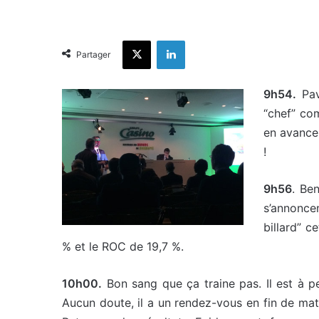
X
Linkedin
Partager
9h54.
Pavi
“chef” com
en avance.
!
9h56
. Ben
s’annonce
billard” c
% et le ROC de 19,7 %.
10h00.
Bon sang que ça traine pas. Il est à pe
Aucun doute, il a un rendez-vous en fin de mati