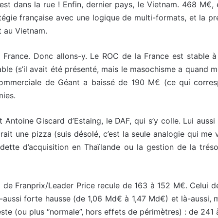
est dans la rue ! Enfin, dernier pays, le Vietnam. 468 M€
tratégie française avec une logique de multi-formats, et l
t au Vietnam.
 la France. Donc allons-y. Le ROC de la France est stable
ble (s’il avait été présenté, mais le masochisme a quand mê
mmerciale de Géant a baissé de 190 M€ (ce qui correspond
ies.
t Antoine Giscard d’Estaing, le DAF, qui s’y colle. Lui aussi
it une pizza (suis désolé, c’est la seule analogie qui me v
 dette d’acquisition en Thaïlande ou la gestion de la trés
OC de Franprix/Leader Price recule de 163 à 152 M€. Celui
à-aussi forte hausse (de 1,06 Md€ à 1,47 Md€) et là-aussi, m
ste (ou plus “normale”, hors effets de périmètres) : de 241