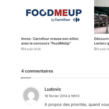
Innos : Carrefour creuse son sillon
Découvre
avec le concours “FoodMeUp”
Leclerc 
6 août 2026
6 août 
4 commentaires
d
Ludovic
i
18 février 2014 à 16h13
t
A propos des priorités, quand vou