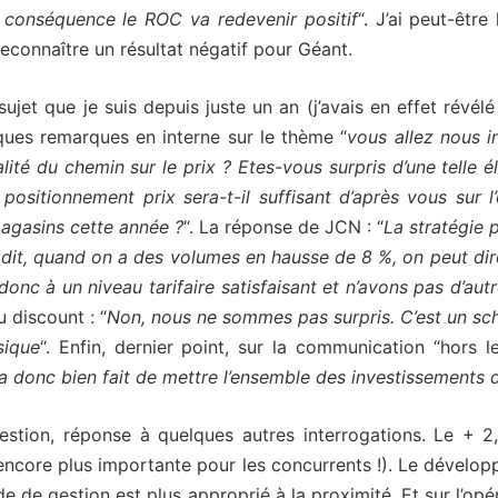
en conséquence le ROC va redevenir positif
“. J’ai peut-êtr
reconnaître un résultat négatif pour Géant.
jet que je suis depuis juste un an (j’avais en effet révélé 
lques remarques en interne sur le thème “
vous allez nous i
alité du chemin sur le prix ? Etes-vous surpris d’une telle é
positionnement prix sera-t-il suffisant d’après vous sur l’
agasins cette année ?
“. La réponse de JCN : “
La stratégie p
a dit, quand on a des volumes en hausse de 8 %, on peut dire
st donc à un niveau tarifaire satisfaisant et n’avons pas d’au
u discount : “
Non, nous ne sommes pas surpris. C’est un s
sique
“. Enfin, dernier point, sur la communication “hors 
 donc bien fait de mettre l’ensemble des investissements d
stion, réponse à quelques autres interrogations. Le + 2
 encore plus importante pour les concurrents !). Le dévelop
e gestion est plus approprié à la proximité. Et sur l’opé