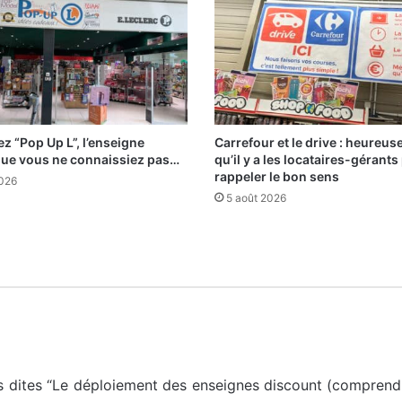
z “Pop Up L”, l’enseigne
Carrefour et le drive : heureu
que vous ne connaissiez pas…
qu’il y a les locataires-gérants
rappeler le bon sens
2026
5 août 2026
s dites “Le déploiement des enseignes discount (comprendr