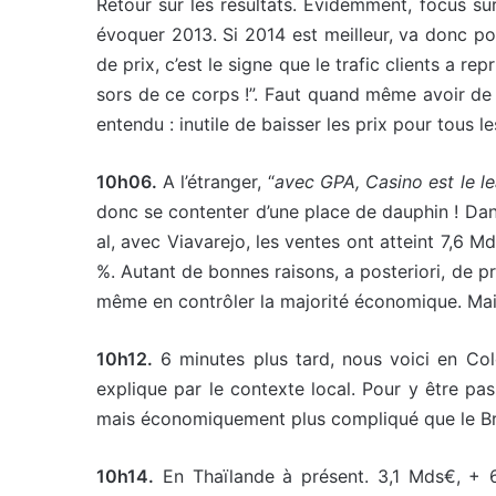
Retour sur les résultats. Evidemment, focus su
évoquer 2013. Si 2014 est meilleur, va donc pou
de prix, c’est le signe que le trafic clients a r
sors de ce corps !”. Faut quand même avoir de 
entendu : inutile de baisser les prix pour tous l
10h06.
A l’étranger, “
avec GPA, Casino est le le
donc se contenter d’une place de dauphin ! Dans
al, avec Viavarejo, les ventes ont atteint 7,6
%. Autant de bonnes raisons, a posteriori, de pr
même en contrôler la majorité économique. Mais
10h12.
6 minutes plus tard, nous voici en Co
explique par le contexte local. Pour y être pa
mais économiquement plus compliqué que le Bré
10h14.
En Thaïlande à présent. 3,1 Mds€, + 6