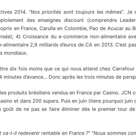
tives 2014. “
Nos priorités sont toujours les mêmes
“. Je 
ploiement des enseignes discount (comprendre Leader
oprix en France, Carulla en Colombie, Pao de Acucar au Bré
t visée); 4) Croissance du e-commerce non-alimentaire avec
limentaire 2,9 milliards d’euros de CA en 2013. C’est pas
rs mondiaux.
être dix fois moins que ce qui nous attend chez Carrefour d
c 4 minutes d’avance… Donc après les trois minutes de persp
les produits brésiliens vendus en France par Casino. JCN c
asino et dans 200 supers. Puis en juin (tiens pourquoi juin
n goût de ne pas se faire éliminer dès le premier tour 
 va-t-il redevenir rentable en France ?
” “
Nous sommes confi