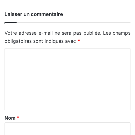
Laisser un commentaire
Votre adresse e-mail ne sera pas publiée.
Les champs
obligatoires sont indiqués avec
*
C
o
m
m
e
n
t
a
Nom
*
i
r