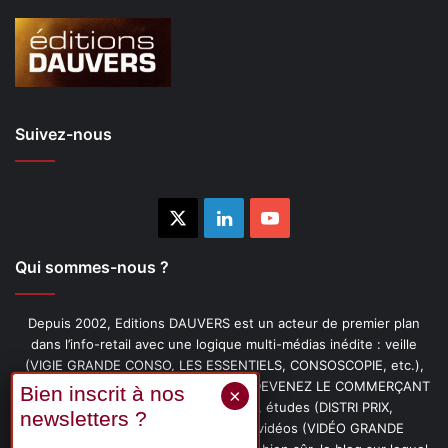
Suivez-nous
X
Linkedin
YouTube
Qui sommes-nous ?
Depuis 2002, Editions DAUVERS est un acteur de premier plan
dans l’info-retail avec une logique multi-médias inédite : veille
(VIGIE GRANDE CONSO, LES ESSENTIELS, CONSOSCOPIE, etc.),
livres (PENSER-CLIENT, IMAGE-PRIX, DEVENEZ LE COMMERÇANT
PRÉFÉRÉ DE VOS CLIENTS, etc.), études (DISTRI PRIX,
PROMOFLASH, DRIVE INSIGHTS), vidéos (VIDÉO GRANDE