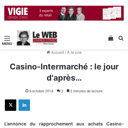
Menu
Voir v
R
Accueil
/
À la une
Casino-Intermarché : le jour
d'après…
9 octobre 2014
3
2 minutes de lecture
X
Linkedin
L’annonce du rapprochement aux achats Casino-