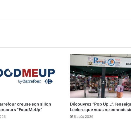
arrefour creuse son sillon
Découvrez “Pop Up L”, l’enseig
concours “FoodMeUp”
Leclerc que vous ne connaiss
2026
6 août 2026