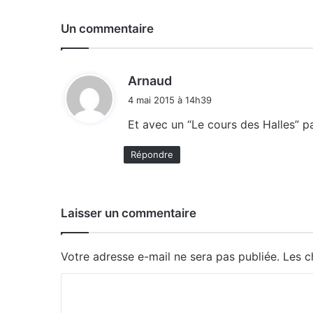
Un commentaire
d
Arnaud
i
4 mai 2015 à 14h39
t
Et avec un “Le cours des Halles” pas
:
Répondre
Laisser un commentaire
Votre adresse e-mail ne sera pas publiée.
Les c
C
o