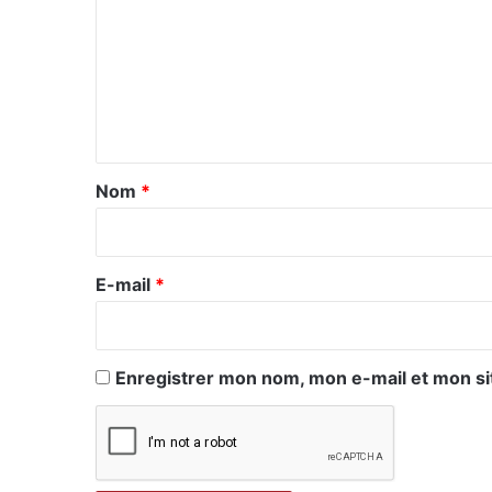
m
m
e
n
t
a
Nom
*
i
r
e
E-mail
*
*
Enregistrer mon nom, mon e-mail et mon si