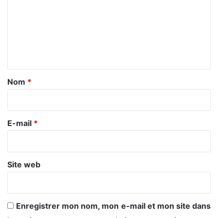
m
m
e
n
t
a
Nom
*
i
r
e
E-mail
*
*
Site web
Enregistrer mon nom, mon e-mail et mon site dans