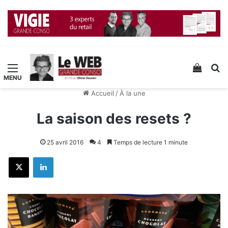
Menu
Voir v
R
Accueil
/
À la une
La saison des resets ?
25 avril 2016
4
Temps de lecture 1 minute
X
Linkedin