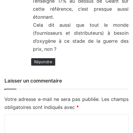
l’enseigne 17% au dessus de Géant sur
cette référence, c’est presque aussi
étonnant.
Cela dit aussi que tout le monde
(fournisseurs et distributeurs) à besoin
d’oxygène à ce stade de la guerre des
prix, non ?
Répondre
Laisser un commentaire
Votre adresse e-mail ne sera pas publiée.
Les champs
obligatoires sont indiqués avec
*
C
o