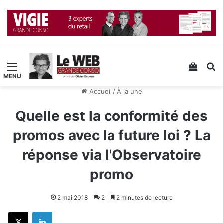
Menu
Voir v
R
Accueil
/
À la une
Quelle est la conformité des
promos avec la future loi ? La
réponse via l'Observatoire
promo
2 mai 2018
2
2 minutes de lecture
X
Linkedin