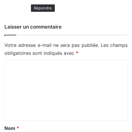
Répondre
Laisser un commentaire
Votre adresse e-mail ne sera pas publiée.
Les champs
obligatoires sont indiqués avec
*
C
o
m
m
e
n
t
a
Nom
*