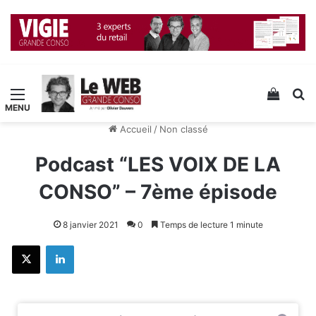
Menu
Voir v
R
Accueil
/
Non classé
Podcast “LES VOIX DE LA
CONSO” – 7ème épisode
8 janvier 2021
0
Temps de lecture 1 minute
X
Linkedin