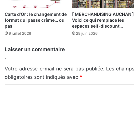
Carte d’Or : le changement de
[ MERCHANDISING AUCHAN ]
format qui passe crème… ou
Voici ce qui remplace les
pas !
espaces self-discount…
9 juillet 2026
29 juin 2026
Laisser un commentaire
Votre adresse e-mail ne sera pas publiée.
Les champs
obligatoires sont indiqués avec
*
C
o
m
m
e
n