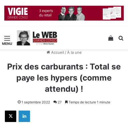
Menu
Voir v
R
Accueil
/
À la une
Prix des carburants : Total se
paye les hypers (comme
attendu) !
1 septembre 2022
27
Temps de lecture 1 minute
X
Linkedin