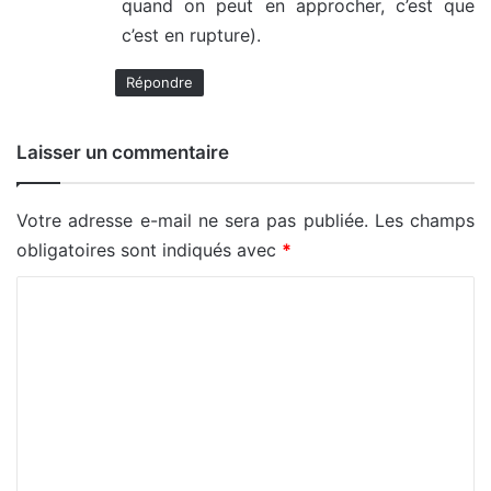
quand on peut en approcher, c’est que
c’est en rupture).
Répondre
Laisser un commentaire
Votre adresse e-mail ne sera pas publiée.
Les champs
obligatoires sont indiqués avec
*
C
o
m
m
e
n
t