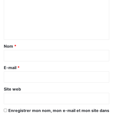
m
m
e
n
t
a
Nom
*
i
r
e
E-mail
*
*
Site web
Enregistrer mon nom, mon e-mail et mon site dans