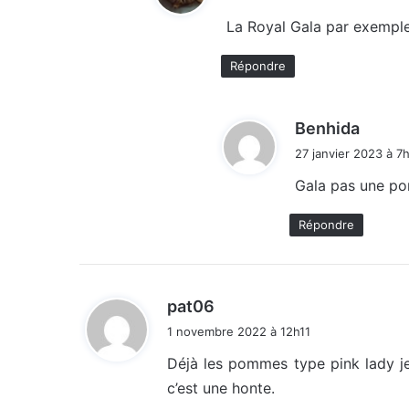
t
La Royal Gala par exemple
:
Répondre
d
Benhida
i
27 janvier 2023 à 7
t
Gala pas une p
:
Répondre
d
pat06
i
1 novembre 2022 à 12h11
t
Déjà les pommes type pink lady je
c’est une honte.
: