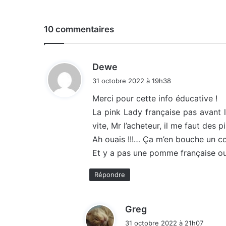
10 commentaires
d
Dewe
i
31 octobre 2022 à 19h38
t
Merci pour cette info éducative !
La pink Lady française pas avant 
:
vite, Mr l’acheteur, il me faut des p
Ah ouais !!!… Ça m’en bouche un co
Et y a pas une pomme française ou
Répondre
d
Greg
i
31 octobre 2022 à 21h07