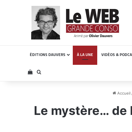
ÉDITIONS DAUVERS
À LA UNE
VIDÉOS & PODC
Voir votre panier
Rechercher
Accueil
Le mystère… de l