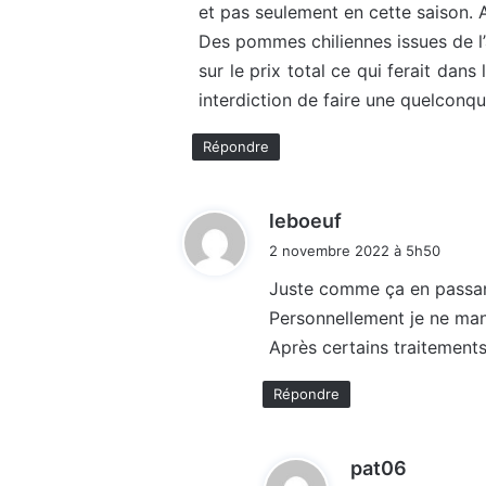
et pas seulement en cette saison. 
Des pommes chiliennes issues de l’
sur le prix total ce qui ferait da
interdiction de faire une quelconq
Répondre
d
leboeuf
i
2 novembre 2022 à 5h50
t
Juste comme ça en passant
Personnellement je ne ma
:
Après certains traitements 
Répondre
d
pat06