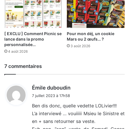
[ EXCLU ] Comment Picnic se
Pour mon déj, un cookie
lance dans la promo
Mars ou 2 œufs… ?
personnalisée…
3 août 2026
4 août 2026
7 commentaires
d
Émile duboudin
i
7 juillet 2023 à 17h58
t
Ben dis donc, quelle vedette LOLivier!!!
L’a interviewé … vouiiiii Msieu le Sinistre et
:
en + sans retourner sa veste.