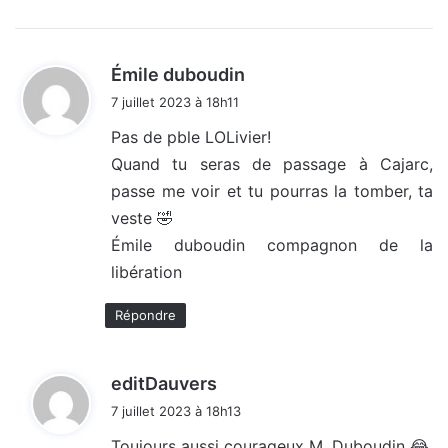
d
Émile duboudin
i
7 juillet 2023 à 18h11
t
Pas de pble LOLivier!
Quand tu seras de passage à Cajarc,
:
passe me voir et tu pourras la tomber, ta
veste 🤣
Émile duboudin compagnon de la
libération
Répondre
d
editDauvers
i
7 juillet 2023 à 18h13
t
Toujours aussi courageux M. Duboudin 😂