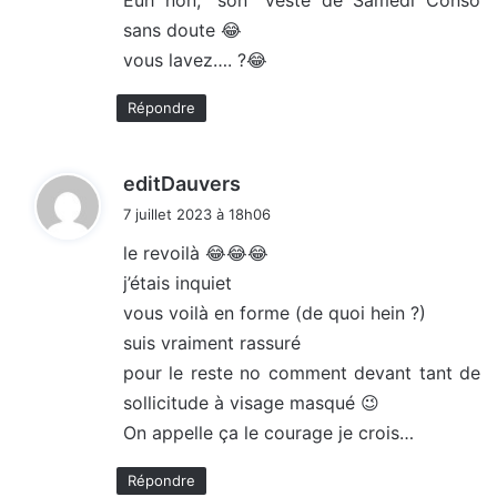
Euh non, “son” veste de Samedi Conso
sans doute 😂
vous lavez…. ?😂
Répondre
d
editDauvers
i
7 juillet 2023 à 18h06
t
le revoilà 😂😂😂
j’étais inquiet
:
vous voilà en forme (de quoi hein ?)
suis vraiment rassuré
pour le reste no comment devant tant de
sollicitude à visage masqué 😉
On appelle ça le courage je crois…
Répondre