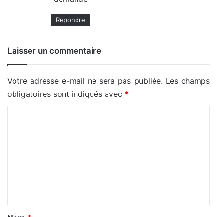
Répondre
Laisser un commentaire
Votre adresse e-mail ne sera pas publiée.
Les champs
obligatoires sont indiqués avec
*
C
o
m
m
e
n
t
a