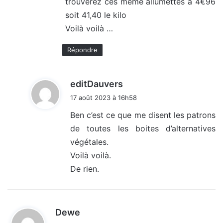
trouverez ces même allumettes a 4€96
soit 41,40 le kilo
Voilà voilà …
Répondre
d
editDauvers
i
17 août 2023 à 16h58
t
Ben c’est ce que me disent les patrons
de toutes les boites d’alternatives
:
végétales.
Voilà voilà.
De rien.
d
Dewe
i