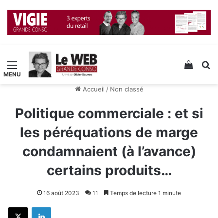
Menu
Voir v
R
Accueil
/
Non classé
Politique commerciale : et si
les péréquations de marge
condamnaient (à l’avance)
certains produits…
16 août 2023
11
Temps de lecture 1 minute
X
Linkedin