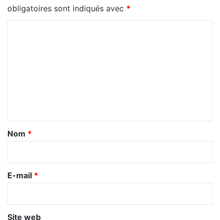
obligatoires sont indiqués avec
*
C
o
m
m
e
n
t
a
Nom
*
i
r
e
E-mail
*
*
Site web