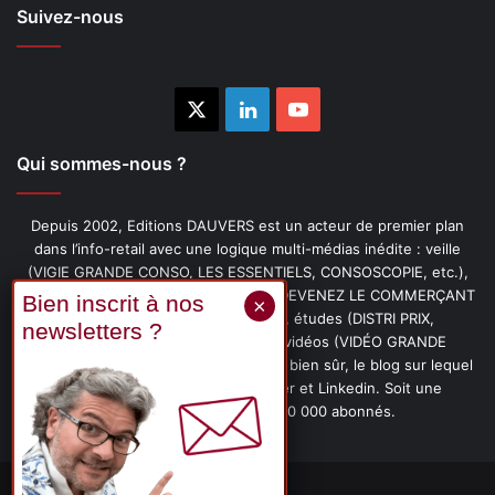
Suivez-nous
X
Linkedin
YouTube
Qui sommes-nous ?
Depuis 2002, Editions DAUVERS est un acteur de premier plan
dans l’info-retail avec une logique multi-médias inédite : veille
(VIGIE GRANDE CONSO, LES ESSENTIELS, CONSOSCOPIE, etc.),
livres (PENSER-CLIENT, IMAGE-PRIX, DEVENEZ LE COMMERÇANT
PRÉFÉRÉ DE VOS CLIENTS, etc.), études (DISTRI PRIX,
PROMOFLASH, DRIVE INSIGHTS), vidéos (VIDÉO GRANDE
CONSO), podcasts (CAFÉ CONSO) et, bien sûr, le blog sur lequel
vous êtes, ainsi que les fils Twitter et Linkedin. Soit une
communauté de plus de 150 000 abonnés.