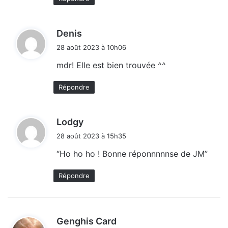
d
Denis
i
28 août 2023 à 10h06
t
mdr! Elle est bien trouvée ^^
:
Répondre
d
Lodgy
i
28 août 2023 à 15h35
t
“Ho ho ho ! Bonne réponnnnnse de JM”
:
Répondre
d
Genghis Card