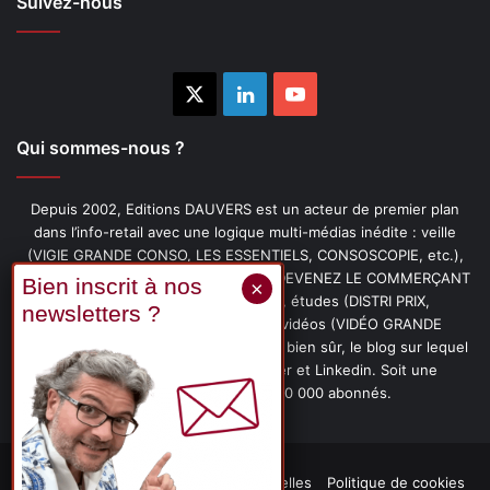
Suivez-nous
X
Linkedin
YouTube
Qui sommes-nous ?
Depuis 2002, Editions DAUVERS est un acteur de premier plan
dans l’info-retail avec une logique multi-médias inédite : veille
(VIGIE GRANDE CONSO, LES ESSENTIELS, CONSOSCOPIE, etc.),
livres (PENSER-CLIENT, IMAGE-PRIX, DEVENEZ LE COMMERÇANT
PRÉFÉRÉ DE VOS CLIENTS, etc.), études (DISTRI PRIX,
PROMOFLASH, DRIVE INSIGHTS), vidéos (VIDÉO GRANDE
CONSO), podcasts (CAFÉ CONSO) et, bien sûr, le blog sur lequel
vous êtes, ainsi que les fils Twitter et Linkedin. Soit une
communauté de plus de 150 000 abonnés.
Mentions légales
Données personnelles
Politique de cookies