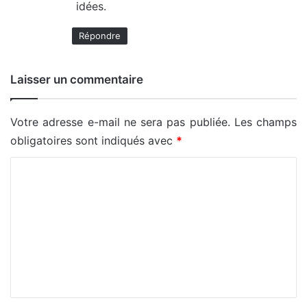
idées.
Répondre
Laisser un commentaire
Votre adresse e-mail ne sera pas publiée.
Les champs
obligatoires sont indiqués avec
*
C
o
m
m
e
n
t