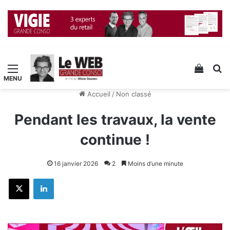
Menu
Voir v
R
Accueil
/
Non classé
Pendant les travaux, la vente
continue !
16 janvier 2026
2
Moins d’une minute
X
Linkedin