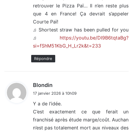
retrouver le Pizza Paï… Il n’en reste plus
que 4 en France! Ça devrait s’appeler
Courte Paï!
♫ Shortest straw has been pulled for you
♫
https://youtu.be/DI9B6tqtaBg?
si=fShM51KbG_H_Lr2k&t=233
Répondre
d
Blondin
i
17 janvier 2026 à 10h09
t
Y a de l’idée.
C’est exactement ce que ferait un
:
franchisé après étude marge/coût. Auchan
n’est pas totalement mort aux niveaux des