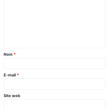
C
o
m
m
e
n
t
a
Nom
*
i
r
e
E-mail
*
*
Site web