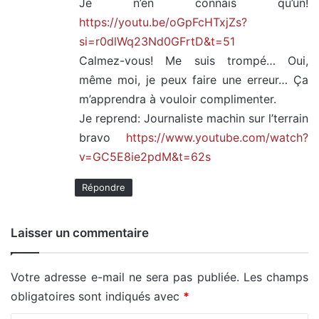
Je n’en connais qu’un!
https://youtu.be/oGpFcHTxjZs?
si=r0dlWq23Nd0GFrtD&t=51
Calmez-vous! Me suis trompé… Oui,
même moi, je peux faire une erreur… Ça
m’apprendra à vouloir complimenter.
Je reprend: Journaliste machin sur l’terrain
bravo
https://www.youtube.com/watch?
v=GC5E8ie2pdM&t=62s
Répondre
Laisser un commentaire
Votre adresse e-mail ne sera pas publiée.
Les champs
obligatoires sont indiqués avec
*