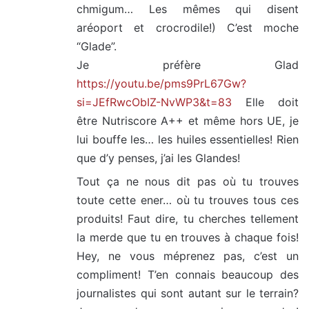
chmigum… Les mêmes qui disent
aréoport et crocrodile!) C’est moche
“Glade”.
Je préfère Glad
https://youtu.be/pms9PrL67Gw?
si=JEfRwcObIZ-NvWP3&t=83
Elle doit
être Nutriscore A++ et même hors UE, je
lui bouffe les… les huiles essentielles! Rien
que d’y penses, j’ai les Glandes!
Tout ça ne nous dit pas où tu trouves
toute cette ener… où tu trouves tous ces
produits! Faut dire, tu cherches tellement
la merde que tu en trouves à chaque fois!
Hey, ne vous méprenez pas, c’est un
compliment! T’en connais beaucoup des
journalistes qui sont autant sur le terrain?