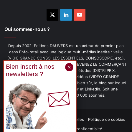
X
Linkedin
YouTube
Qui sommes-nous ?
Depuis 2002, Editions DAUVERS est un acteur de premier plan
dans l’info-retail avec une logique multi-médias inédite : veille
(VIGIE GRANDE CONSO, LES ESSENTIELS, CONSOSCOPIE, etc.),
livres (PENSER-CLIENT, IMAGE-PRIX, DEVENEZ LE COMMERÇANT
PRÉFÉRÉ DE VOS CLIENTS, etc.), études (DISTRI PRIX,
PROMOFLASH, DRIVE INSIGHTS), vidéos (VIDÉO GRANDE
CONSO), podcasts (CAFÉ CONSO) et, bien sûr, le blog sur lequel
vous êtes, ainsi que les fils Twitter et Linkedin. Soit une
communauté de plus de 150 000 abonnés.
Mentions légales
Données personnelles
Politique de cookies
Contact
Déclaration de confidentialité