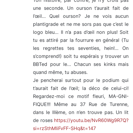
Ton histoire, par contre, je n’y crois pas
une seconde. Un ourson t’aurait fait de
l’œil… Quel ourson? Je ne vois aucun
plantigrade et ne me sors pas que c’est le
logo bleu… Il n’a pas d’œil non plus! Soit
tu es attiré par la fourrure en général (Tu
les regrettes tes seventies, hein!… On
s’comprend!) soit tu espérais y trouver un
BBTed pour le… Chacun ses kinks mais
quand même, tu abuses.
Je pencherai surtout pour le podium qui
t’aurait fait de l’œil; la déco de celui-ci!
Regardez-moi ce motif fleuri, MA-GNI-
FIQUE!!! Même au 37 Rue de Turenne,
dans le IIIème, on n’en trouve pas. Un lit
de roses
https://youtu.be/NvR60Wg9R7Q?
si=rzSthMliFvFF-SHq&t=147