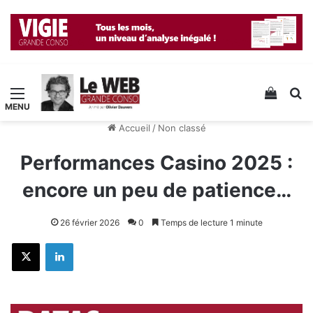
Menu
Voir v
R
Accueil
/
Non classé
Performances Casino 2025 :
encore un peu de patience…
26 février 2026
0
Temps de lecture 1 minute
X
Linkedin