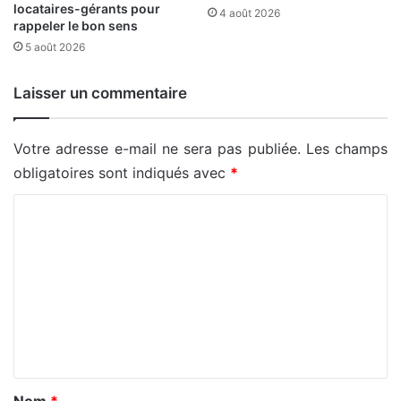
locataires-gérants pour
4 août 2026
rappeler le bon sens
5 août 2026
Laisser un commentaire
Votre adresse e-mail ne sera pas publiée.
Les champs
obligatoires sont indiqués avec
*
C
o
m
m
e
n
t
a
Nom
*