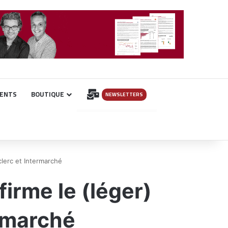
INSCRIPTION
ENTS
BOUTIQUE
NEWSLETTERS
clerc et Intermarché
irme le (léger)
rmarché