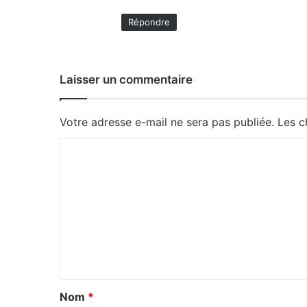
Répondre
Laisser un commentaire
Votre adresse e-mail ne sera pas publiée.
Les c
C
o
m
m
e
n
t
a
Nom
*