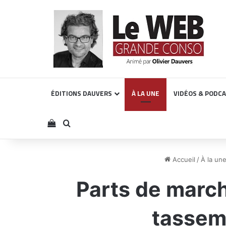
ÉDITIONS DAUVERS
À LA UNE
VIDÉOS & PODC
Voir votre panier
Rechercher
Accueil
/
À la un
Parts de march
tassem