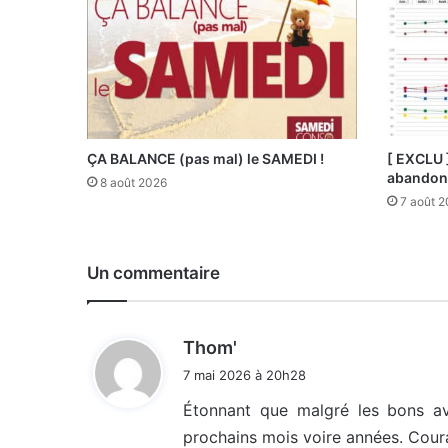
ÇA BALANCE (pas mal) le SAMEDI !
[ EXCLU 
abandonn
8 août 2026
7 août 
Un commentaire
d
Thom'
i
7 mai 2026 à 20h28
t
Étonnant que malgré les bons av
prochains mois voire années. Cour
: