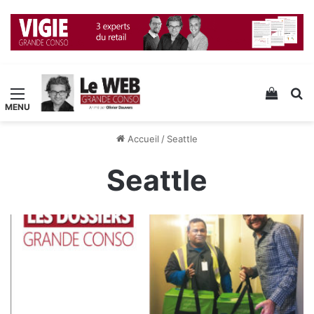
Menu
Voir v
R
Accueil
/
Seattle
Seattle