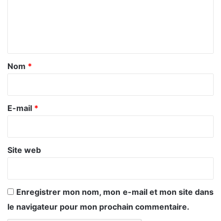
m
e
n
t
a
Nom
*
i
r
e
E-mail
*
*
Site web
Enregistrer mon nom, mon e-mail et mon site dans
le navigateur pour mon prochain commentaire.