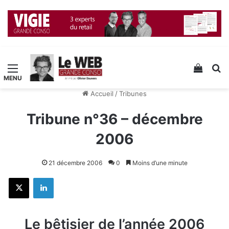
Menu
Voir v
R
Accueil
/
Tribunes
Tribune n°36 – décembre
2006
21 décembre 2006
0
Moins d’une minute
X
Linkedin
Le bêtisier de l’année 2006