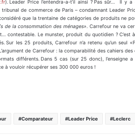
.fr
). Leader Price l’entendra-a-t’il ainsi ? Pas sûr… Il y 
e tribunal de commerce de Paris – condamnant Leader Pri
onsidéré que la trentaine de catégories de produits ne p
ifs de la consommation des ménages»
. Carrefour ne va ce
Et… contestable. Le munster, produit du quotidien ? C’est 
s. Sur les 25 produits, Carrefour n’a retenu qu’un seul «
 L’argument de Carrefour : la comparabilité des cahiers des 
mats différents. Dans 5 cas (sur 25 donc), l’enseigne a r
ce à vouloir récupérer ses 300 000 euros !
our
Comparateur
Leader Price
Leclerc