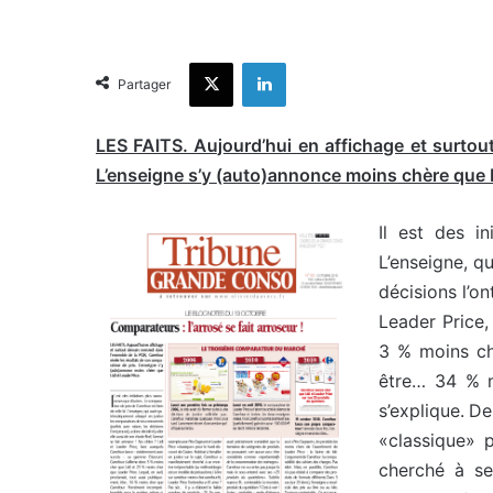
X
Linkedin
Partager
LES FAITS. Aujourd’hui en affichage et surtou
L’enseigne s’y (auto)annonce moins chère que L
Il est des i
L’enseigne, q
décisions l’on
Leader Price
3 % moins che
être… 34 % m
s’explique. D
«classique» p
cherché à se