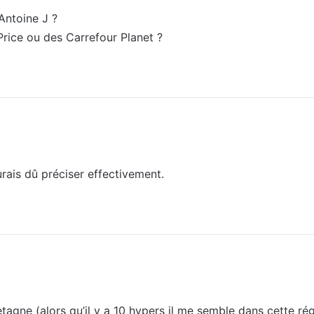
Antoine J ?
ice ou des Carrefour Planet ?
urais dû préciser effectivement.
tagne (alors qu’il y a 10 hypers il me semble dans cette rég