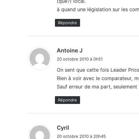
(que?) local.
à quand une législation sur les co
Répondre
d
Antoine J
i
20 octobre 2010 à 0h51
t
On sent que cette fois Leader Pric
Rien à voir avec le comparateur, m
:
Sauf erreur de ma part, seulement 
Répondre
d
Cyril
i
20 octobre 2010 à 20h45