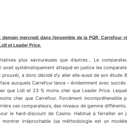
t demain mercredi dans l’ensemble de la PQR, Carrefour ré
idl et Leader Price.
nitiatives plus savoureuses que d’autres… Le comparateu
ui avait systématiquement attaqué en justice les comparate
t prouvé), a donc décidé d’y aller elle-aussi de son étude. Bre
, face auxquels Carrefour lance – évidemment avec succès
r que Lidl et 23 % moins cher que Leader Price. Lequel, 
oins cher que Carrefour. Forcément incompréhensible 
errière ces comparateurs, des niveaux de gamme différents
our le hard-discount de Casino. Habitué à ferrailler en j
 montrer irréprochable (sa méthodologie est un modèle