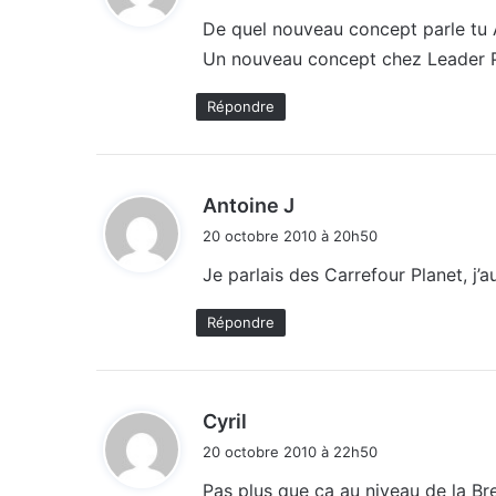
t
De quel nouveau concept parle tu 
Un nouveau concept chez Leader Pr
:
Répondre
d
Antoine J
i
20 octobre 2010 à 20h50
t
Je parlais des Carrefour Planet, j’a
:
Répondre
d
Cyril
i
20 octobre 2010 à 22h50
t
Pas plus que ça au niveau de la Bre