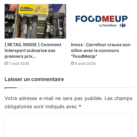
[ RETAIL INSIDE ] Comment
Innos : Carrefour creuse son
Intersport scénarise ses
sillon avec le concours
premiers prix…
“FoodMeUp”
7 août 2026
6 août 2026
Laisser un commentaire
Votre adresse e-mail ne sera pas publiée.
Les champs
obligatoires sont indiqués avec
*
C
o
m