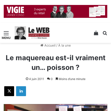
Menu
Voir v
R
Accueil
/
À la une
Le maquereau est-il vraiment
un… poisson ?
4 juin 2011
0
Moins d’une minute
X
Linkedin