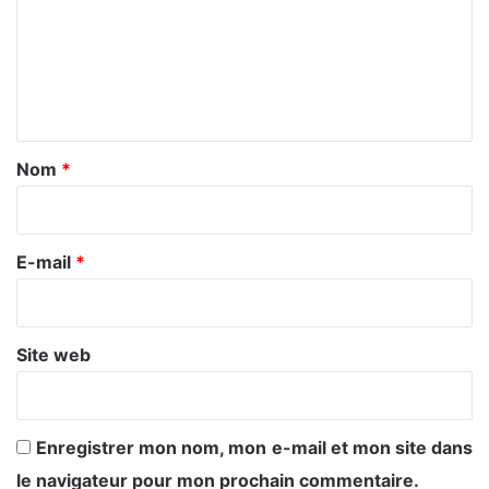
m
e
n
t
a
Nom
*
i
r
e
E-mail
*
*
Site web
Enregistrer mon nom, mon e-mail et mon site dans
le navigateur pour mon prochain commentaire.