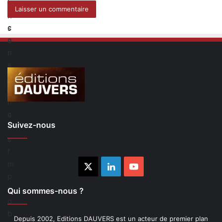
i
e
r
n
c
s
o
e
n
r
s
-
t
C
a
l
n
i
c
e
Suivez-nous
e
n
s
t
i
”
m
.
X
Linkedin
YouTube
p
r
Qui sommes-nous ?
o
b
Depuis 2002, Editions DAUVERS est un acteur de premier plan