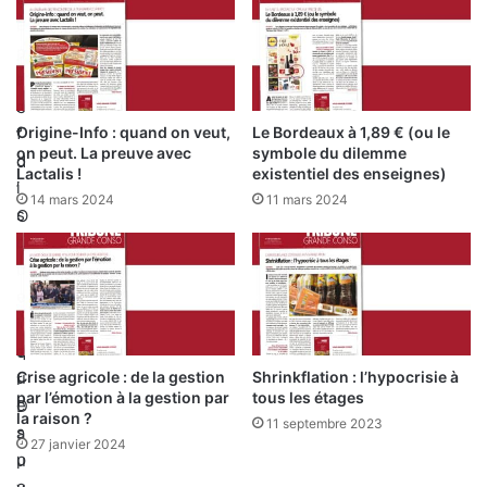
e
i
p
a
a
l
r
e
Origine-Info : quand on veut,
Le Bordeaux à 1,89 € (ou le
f
”
on peut. La preuve avec
symbole du dilemme
o
d
Lactalis !
existentiel des enseignes)
i
’
14 mars 2024
11 mars 2024
s
O
q
l
u
i
e
v
l
i
q
e
Crise agricole : de la gestion
Shrinkflation : l’hypocrisie à
u
r
par l’émotion à la gestion par
tous les étages
e
D
la raison ?
11 septembre 2023
s
a
27 janvier 2024
p
u
e