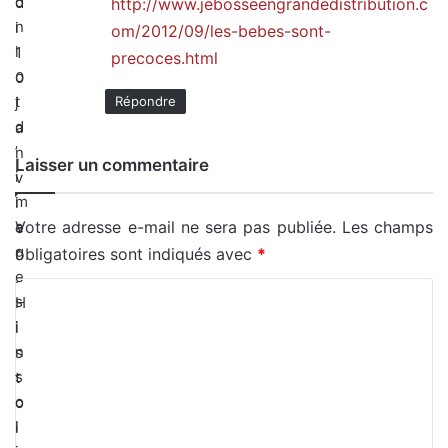
o
d
http://www.jebosseengrandedistribution.c
n
i
om/2012/09/les-bebes-sont-
l
1
precoces.html
o
0
t
Répondre
j
d
a
’
n
Laisser un commentaire
i
v
m
i
Votre adresse e-mail ne sera pas publiée.
Les champs
a
e
g
r
obligatoires sont indiqués avec
*
e
.
C
s
H
o
i
i
n
m
s
s
t
m
o
o
e
l
i
n