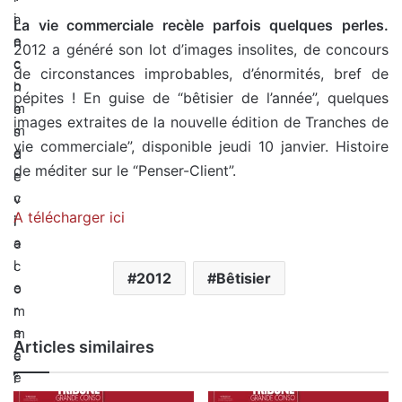
i
a
La vie commerciale recèle parfois quelques perles.
e
n
2012 a généré son lot d’images insolites, de concours
c
c
de circonstances improbables, d’énormités, bref de
o
h
pépites ! En guise de “bêtisier de l’année”, quelques
m
e
images extraites de la nouvelle édition de Tranches de
m
s
vie commerciale”, disponible jeudi 10 janvier. Histoire
e
d
de méditer sur le “Penser-Client”.
r
e
c
v
A télécharger ici
i
i
a
e
l
c
2012
Bêtisier
e
o
r
m
e
m
Articles similaires
c
e
è
r
l
c