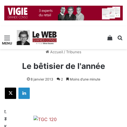
Menu
Voir v
R
Accueil
/
Tribunes
Le bêtisier de l'année
8 janvier 2013
2
Moins d’une minute
X
Linkedin
L
“
a
T
v
r