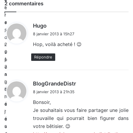
v
2 commentaires
r
e
l
r
e
s
d
Hugo
s
,
i
8 janvier 2013 à 15h27
.
d
t
Hop, voilà acheté ! 😉
2
i
0
:
s
Répondre
1
p
2
o
a
n
g
i
d
BlogGrandeDistr
é
b
i
8 janvier 2013 à 21h35
t
n
l
Bonsoir,
é
e
Je souhaitais vous faire partager une jolie
:
r
j
trouvaille qui pourrait bien figurer dans
é
e
votre bêtisier. 😉
s
u