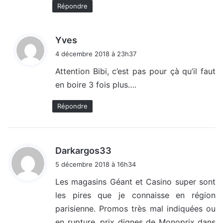
Répondre
d
Yves
i
4 décembre 2018 à 23h37
t
Attention Bibi, c’est pas pour çà qu’il faut
en boire 3 fois plus….
:
Répondre
d
Darkargos33
i
5 décembre 2018 à 16h34
t
Les magasins Géant et Casino super sont
les pires que je connaisse en région
:
parisienne. Promos très mal indiquées ou
en rupture, prix dignes de Monoprix dans