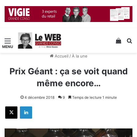
Menu
Voir v
R
Accueil
/
À la une
Prix Géant : ça se voit quand
même encore…
4 décembre 2018
9
Temps de lecture 1 minute
X
Linkedin