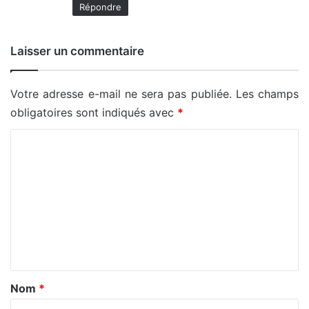
Répondre
Laisser un commentaire
Votre adresse e-mail ne sera pas publiée.
Les champs
obligatoires sont indiqués avec
*
C
o
m
m
e
n
t
a
Nom
*
i