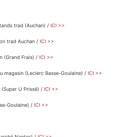
stands trad (Auchan) /
ICI >>
yon trad Auchan /
ICI >>
n (Grand Frais) /
ICI >>
du magasin (Leclerc Basse-Goulaine) /
ICI >>
! (Super U Prissé) /
ICI >>
sse-Goulaine) /
ICI >>
rmarché Nantes) /
ICI >>