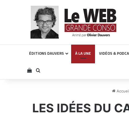
ÉDITIONS DAUVERS
À LA UNE
VIDÉOS & PODC
Voir votre panier
Rechercher
Accuei
LES IDÉES DU CA