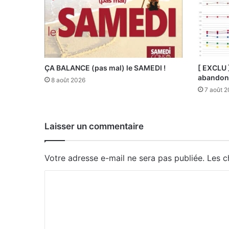
ÇA BALANCE (pas mal) le SAMEDI !
[ EXCLU 
abandonn
8 août 2026
7 août 
Laisser un commentaire
Votre adresse e-mail ne sera pas publiée.
Les c
C
o
m
m