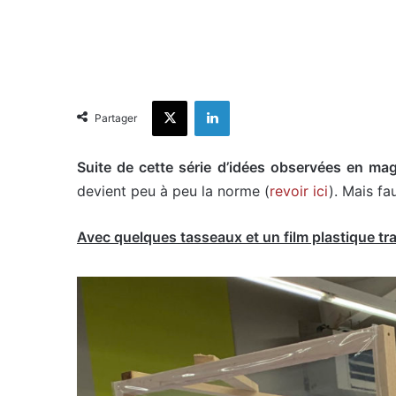
X
Linkedin
Partager
Suite de cette série d’idées observées en mag
devient peu à peu la norme (
revoir ici
). Mais fa
Avec quelques tasseaux et un film plastique tr