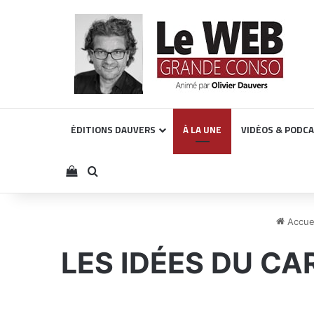
ÉDITIONS DAUVERS
À LA UNE
VIDÉOS & PODC
Voir votre panier
Rechercher
Accuei
LES IDÉES DU CAR