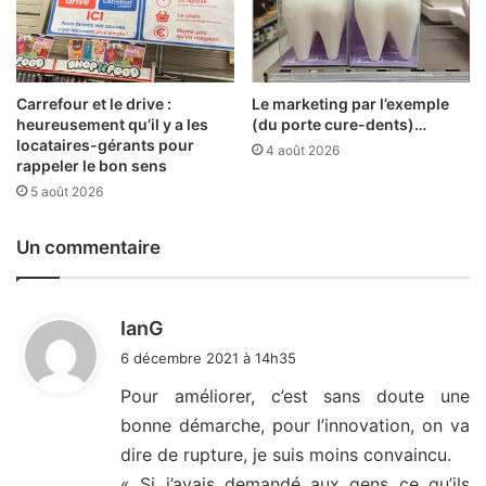
Carrefour et le drive :
Le marketing par l’exemple
heureusement qu’il y a les
(du porte cure-dents)…
locataires-gérants pour
4 août 2026
rappeler le bon sens
5 août 2026
Un commentaire
d
IanG
i
6 décembre 2021 à 14h35
t
Pour améliorer, c’est sans doute une
bonne démarche, pour l’innovation, on va
:
dire de rupture, je suis moins convaincu.
« Si j’avais demandé aux gens ce qu’ils