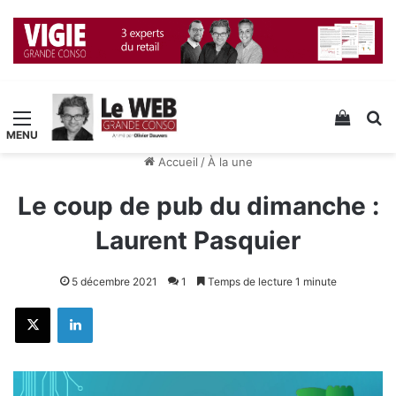
Menu
Voir v
R
Accueil
/
À la une
Le coup de pub du dimanche :
Laurent Pasquier
5 décembre 2021
1
Temps de lecture 1 minute
X
Linkedin