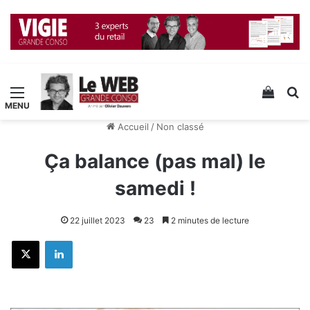
Menu
Voir v
R
Accueil
/
Non classé
Ça balance (pas mal) le
samedi !
22 juillet 2023
23
2 minutes de lecture
X
Linkedin