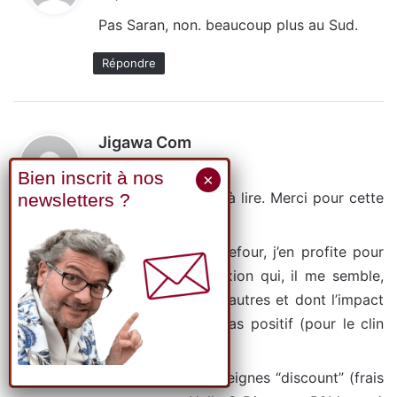
t
Pas Saran, non. beaucoup plus au Sud.
:
Répondre
d
Jigawa Com
i
22 juillet 2023 à 10h15
t
Toujours un plaisir à lire. Merci pour cette
fraîcheur d’esprit.
:
Cela parle de Carrefour, j’en profite pour
partager une réflexion qui, il me semble,
sera commune à d’autres et dont l’impact
n’est absolument pas positif (pour le clin
d’oeil à l’enseigne).
La plupart des enseignes “discount” (frais