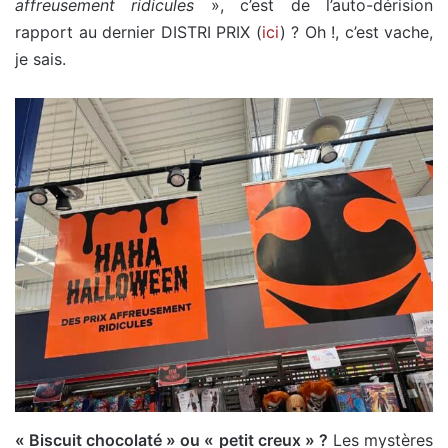
affreusement ridicules
», c’est de l’auto-dérision
rapport au dernier DISTRI PRIX (
ici
) ? Oh !, c’est vache,
je sais.
« Biscuit chocolaté » ou « petit creux » ?
Les mystères