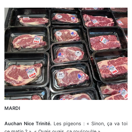
MARDI
Auchan Nice Trinité.
Les pigeons : « Sinon, ça va toi
ce matin ? ». « Ouais ouais, ça rou(cou)le ».