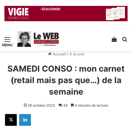
Menu
Voir v
R
Accueil
/
À la une
SAMEDI CONSO : mon carnet
(retail mais pas que…) de la
semaine
28 octobre 2023
36
4 minutes de lecture
X
Linkedin