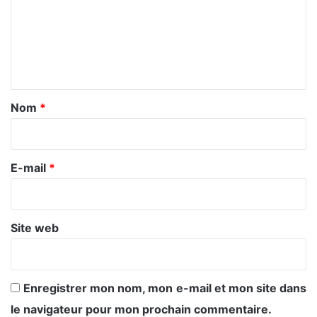
m
e
n
t
a
Nom
*
i
r
e
E-mail
*
*
Site web
Enregistrer mon nom, mon e-mail et mon site dans
le navigateur pour mon prochain commentaire.