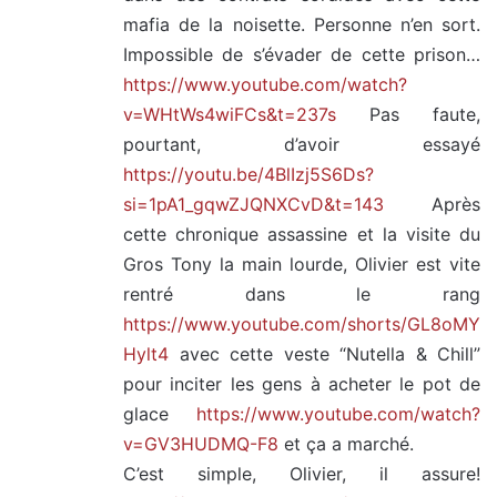
mafia de la noisette. Personne n’en sort.
Impossible de s’évader de cette prison…
https://www.youtube.com/watch?
v=WHtWs4wiFCs&t=237s
Pas faute,
pourtant, d’avoir essayé
https://youtu.be/4BlIzj5S6Ds?
si=1pA1_gqwZJQNXCvD&t=143
Après
cette chronique assassine et la visite du
Gros Tony la main lourde, Olivier est vite
rentré dans le rang
https://www.youtube.com/shorts/GL8oMY
Hylt4
avec cette veste “Nutella & Chill”
pour inciter les gens à acheter le pot de
glace
https://www.youtube.com/watch?
v=GV3HUDMQ-F8
et ça a marché.
C’est simple, Olivier, il assure!