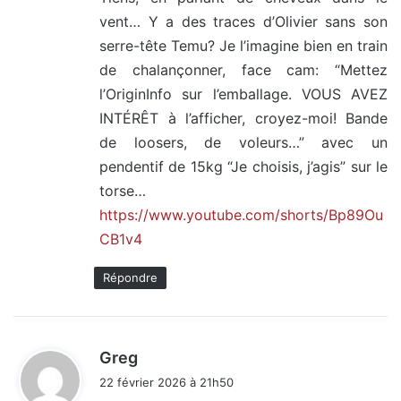
vent… Y a des traces d’Olivier sans son
serre-tête Temu? Je l’imagine bien en train
de chalançonner, face cam: “Mettez
l’OriginInfo sur l’emballage. VOUS AVEZ
INTÉRÊT à l’afficher, croyez-moi! Bande
de loosers, de voleurs…” avec un
pendentif de 15kg “Je choisis, j’agis” sur le
torse…
https://www.youtube.com/shorts/Bp89Ou
CB1v4
Répondre
d
Greg
i
22 février 2026 à 21h50
t