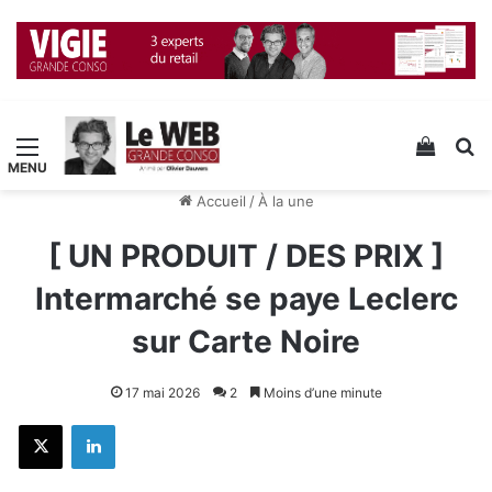
Menu
Voir v
R
Accueil
/
À la une
[ UN PRODUIT / DES PRIX ]
Intermarché se paye Leclerc
sur Carte Noire
17 mai 2026
2
Moins d’une minute
X
Linkedin