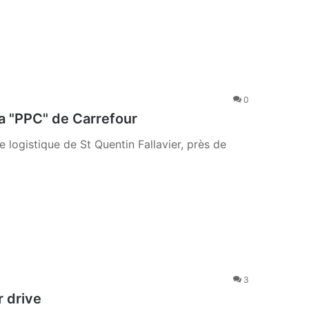
0
 "PPC" de Carrefour
ogistique de St Quentin Fallavier, près de
3
r drive