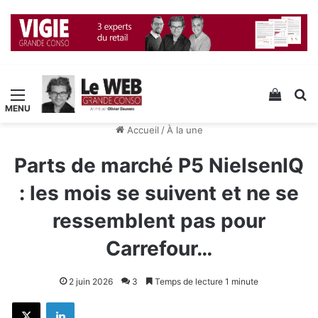
Menu
Voir v
R
Accueil
/
À la une
Parts de marché P5 NielsenIQ
: les mois se suivent et ne se
ressemblent pas pour
Carrefour…
2 juin 2026
3
Temps de lecture 1 minute
X
Linkedin