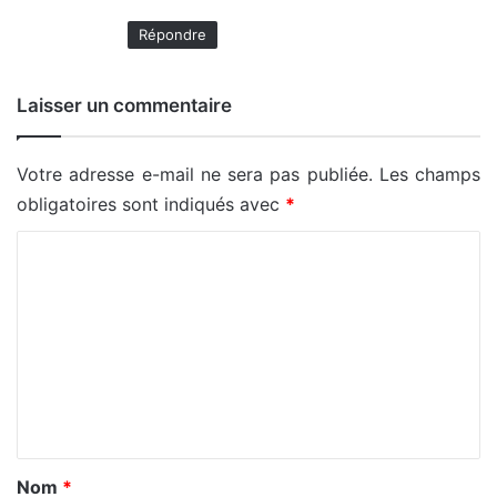
Répondre
Laisser un commentaire
Votre adresse e-mail ne sera pas publiée.
Les champs
obligatoires sont indiqués avec
*
C
o
m
m
e
n
t
a
Nom
*