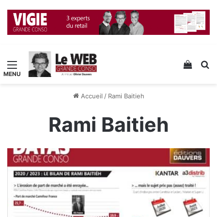
Menu
Voir v
R
Accueil
/
Rami Baitieh
Rami Baitieh